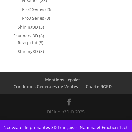
N Series
(28)
Pro2 Series
(26)
Pro3 Series
(3)
Shining3D
(3)
Scanners 3D
(6)
Revopoint
(3)
Shining3D
(3)
Mentions Légales
Conditions Générales de Ventes
Charte RGPD
DiStudio3D © 2025
Nouveau : Imprimantes 3D Françaises Namma et Emotion Tech