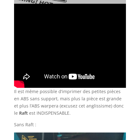
Il est même possible d’imprimer des petites pièces
en ABS sans support, mais plus la pièce est grande
et plus l’ABS warpera (excusez cet anglissisme) donc
le
Raft
est INDISPENSABLE.
Sans Raft :