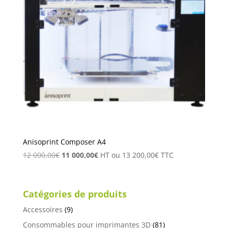
Anisoprint Composer A4
Le
Le
12 000,00
€
11 000,00
€
HT ou
13 200,00
€
TTC
prix
prix
initial
actuel
était :
est :
Catégories de produits
12
11
Accessoires
(9)
000,00€.
000,00€.
Consommables pour imprimantes 3D
(81)