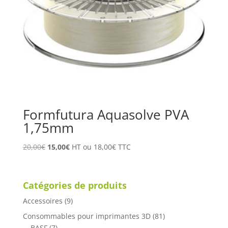
Formfutura Aquasolve PVA
1,75mm
Le
Le
20,00
€
15,00
€
HT ou
18,00
€
TTC
prix
prix
initial
actuel
était :
est :
Catégories de produits
20,00€.
15,00€.
Accessoires
(9)
Consommables pour imprimantes 3D
(81)
BASF
(7)