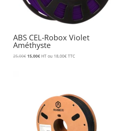
ABS CEL-Robox Violet
Améthyste
Le
Le
25,00
€
15,00
€
HT ou
18,00
€
TTC
prix
prix
initial
actuel
était :
est :
25,00€.
15,00€.