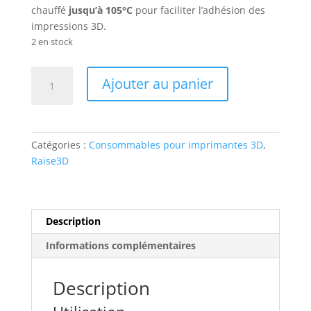
chauffé
jusqu’à 105°C
pour faciliter l’adhésion des
impressions 3D.
2 en stock
quantité
Ajouter au panier
de
ABS
Premium
Raise3D
Catégories :
Consommables pour imprimantes 3D
,
Noir
Raise3D
Description
Informations complémentaires
Description