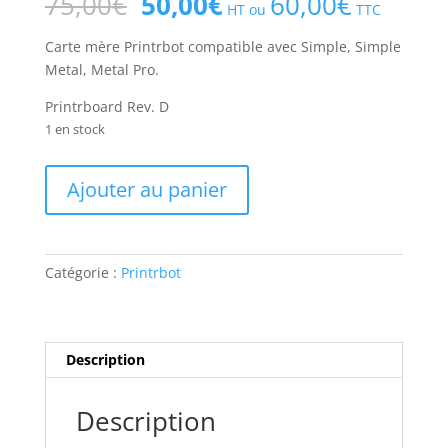
Le
Le
75,00
€
50,00
€
60,00
€
HT ou
TTC
prix
prix
initial
actuel
Carte mère Printrbot compatible avec Simple, Simple
était :
est :
Metal, Metal Pro.
75,00€.
50,00€.
Printrboard Rev. D
1 en stock
quantité
Ajouter au panier
de
Carte
mère
Printrbot
Catégorie :
Printrbot
(Printrboard)
Description
Description