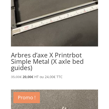
Arbres d’axe X Printrbot
Simple Metal (X axle bed
guides)
Le
Le
35,00
€
20,00
€
HT ou
24,00
€
TTC
prix
prix
initial
actuel
était :
est :
Promo !
35,00€.
20,00€.