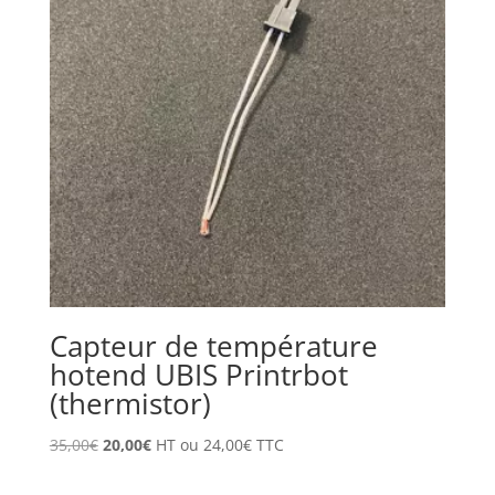
Capteur de température
hotend UBIS Printrbot
(thermistor)
Le
Le
35,00
€
20,00
€
HT ou
24,00
€
TTC
prix
prix
initial
actuel