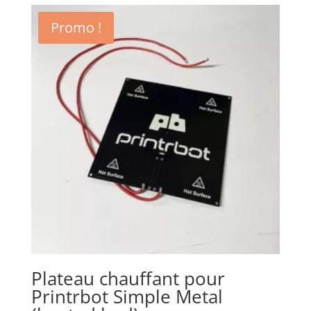
était :
est :
Promo !
35,00€.
20,00€.
Plateau chauffant pour
Printrbot Simple Metal