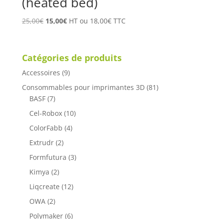
(heated bed)
Le
Le
25,00
€
15,00
€
HT ou
18,00
€
TTC
prix
prix
initial
actuel
était :
est :
Catégories de produits
25,00€.
15,00€.
Accessoires
(9)
Consommables pour imprimantes 3D
(81)
BASF
(7)
Cel-Robox
(10)
ColorFabb
(4)
Extrudr
(2)
Formfutura
(3)
Kimya
(2)
Liqcreate
(12)
OWA
(2)
Polymaker
(6)