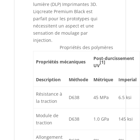
lumière (DLP) Imprimantes 3D.
Liqcreate Premium Black est
parfait pour les prototypes qui
nécessitent un aspect et une
sensation de moulage par
injection.
Propriétés des polymères
Post-durcissement
Propriétés mécaniques
[1]
UV
Description
Méthode
Métrique
Imperial
Résistance à
D638
45 MPa
6.5 ksi
la traction
Module de
D638
1.0 GPa
145 ksi
traction
Allongement