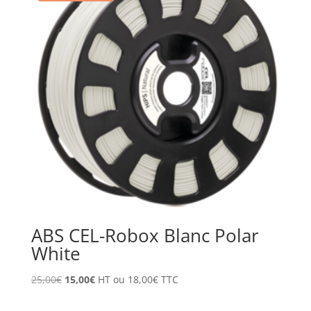
ABS CEL-Robox Blanc Polar
White
Le
Le
25,00
€
15,00
€
HT ou
18,00
€
TTC
prix
prix
initial
actuel