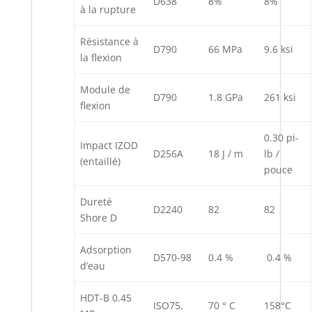
D638
8%
8%
à la rupture
Résistance à
D790
66 MPa
9.6 ksi
la flexion
Module de
D790
1.8 GPa
261 ksi
flexion
0.30 pi-
Impact IZOD
D256A
18 J / m
lb /
(entaillé)
pouce
Dureté
D2240
82
82
Shore D
Adsorption
D570-98
0.4 %
0.4 %
d’eau
HDT-B 0.45
ISO75.
70 ° C
158°C