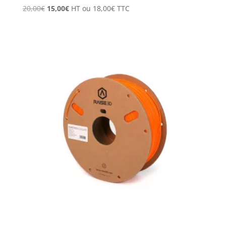
Le
Le
20,00
€
15,00
€
HT ou
18,00
€
TTC
prix
prix
initial
actuel
était :
est :
20,00€.
15,00€.