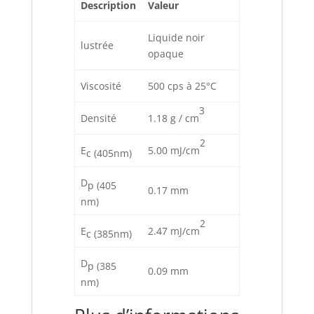
Description
Valeur
Liquide noir
lustrée
opaque
Viscosité
500 cps à 25°C
3
Densité
1.18 g / cm
2
E
5.00 mJ/cm
c (405nm)
D
p (405
0.17 mm
nm)
2
E
2.47 mJ/cm
c (385nm)
D
p (385
0.09 mm
nm)