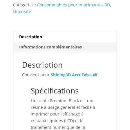
Premium
Catégories :
Consommables pour imprimantes 3D
,
UV
Liqcreate
405nm
1kg
noire
Description
Informations complémentaires
Description
Convient pour
Shining3D AccuFab-L4K
Spécifications
Liqcreate Premium Black est une
résine à usage général et facile à
imprimer pour l’affichage à
cristaux liquides (LCD) et le
traitement numérique de la