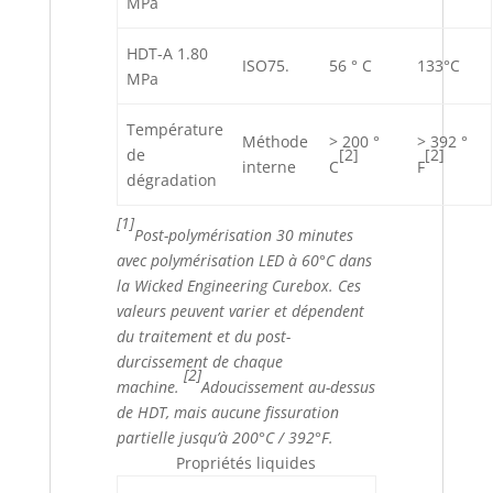
MPa
HDT-A 1.80
ISO75.
56 ° C
133°C
MPa
Température
Méthode
> 200 °
> 392 °
[2]
[2]
de
interne
C
F
dégradation
[1]
Post-polymérisation 30 minutes
avec polymérisation LED à 60°C dans
la Wicked Engineering Curebox.
Ces
valeurs peuvent varier et dépendent
du traitement et du post-
durcissement de chaque
[2]
machine.
Adoucissement au-dessus
de HDT, mais aucune fissuration
partielle jusqu’à 200°C / 392°F.
Propriétés liquides