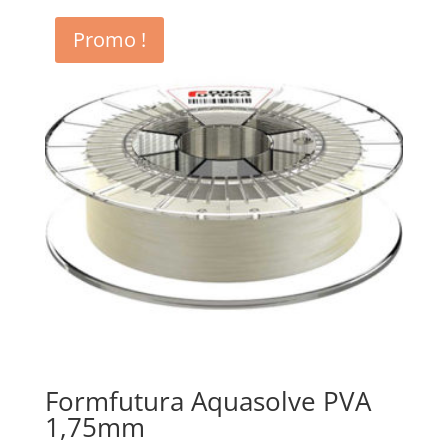
était :
est :
Promo !
25,00€.
15,00€.
Formfutura Aquasolve PVA
1,75mm