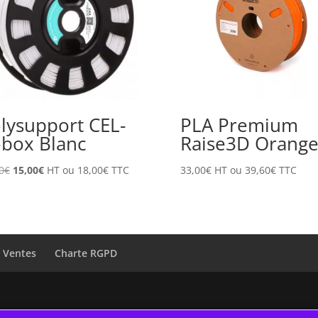
lysupport CEL-
PLA Premium
box Blanc
Raise3D Orang
Le
Le
0
€
15,00
€
HT ou
18,00
€
TTC
33,00
€
HT ou
39,60
€
TTC
prix
prix
initial
actuel
était :
est :
20,00€.
15,00€.
e Ventes
Charte RGPD