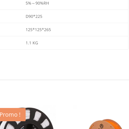
5%～90%RH
D90*225
125*125*265
1.1 KG
Promo !