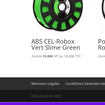
ABS CEL-Robox
Po
Vert Slime Green
Ro
Le
Le
25,00
€
15,00
€
HT ou
18,00
€
TTC
20,0
prix
prix
initial
actuel
était :
est :
25,00€.
15,00€.
Mentions Légales
Conditions Générales d
DiStudio3D © 2025