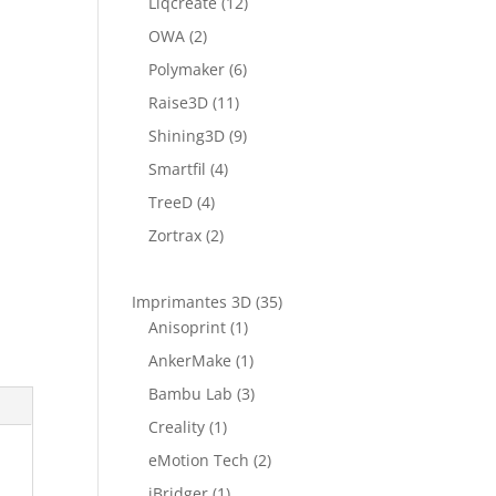
Liqcreate
(12)
OWA
(2)
Polymaker
(6)
Raise3D
(11)
Shining3D
(9)
Smartfil
(4)
TreeD
(4)
Zortrax
(2)
Imprimantes 3D
(35)
Anisoprint
(1)
AnkerMake
(1)
Bambu Lab
(3)
Creality
(1)
eMotion Tech
(2)
iBridger
(1)