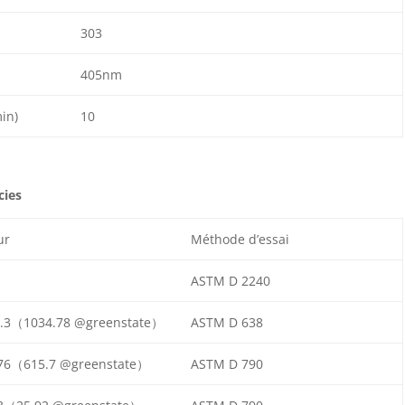
303
405nm
in)
10
cies
ur
Méthode d’essai
ASTM D 2240
.3（1034.78 @greenstate）
ASTM D 638
76（615.7 @greenstate）
ASTM D 790