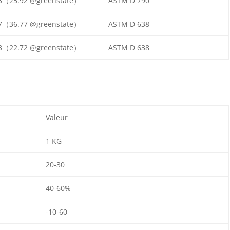
3（25.92 @greenstate）
ASTM D 790
7（36.77 @greenstate）
ASTM D 638
3（22.72 @greenstate）
ASTM D 638
Valeur
1 KG
20-30
40-60%
-10-60