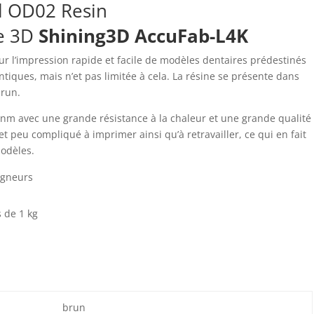
l OD02 Resin
te 3D
Shining3D AccuFab-L4K
r l’impression rapide et facile de modèles dentaires prédestinés
tiques, mais n’et pas limitée à cela. La résine se présente dans
brun.
m avec une grande résistance à la chaleur et une grande qualité
t peu compliqué à imprimer ainsi qu’à retravailler, ce qui en fait
modèles.
igneurs
s de 1 kg
brun