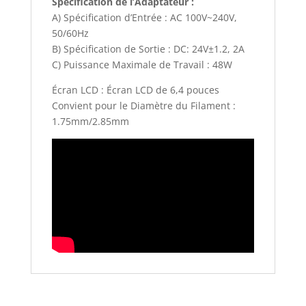
Spécification de l’Adaptateur :
A) Spécification d’Entrée : AC 100V~240V,
50/60Hz
B) Spécification de Sortie : DC: 24V±1.2, 2A
C) Puissance Maximale de Travail : 48W
Écran LCD : Écran LCD de 6,4 pouces
Convient pour le Diamètre du Filament :
1.75mm/2.85mm