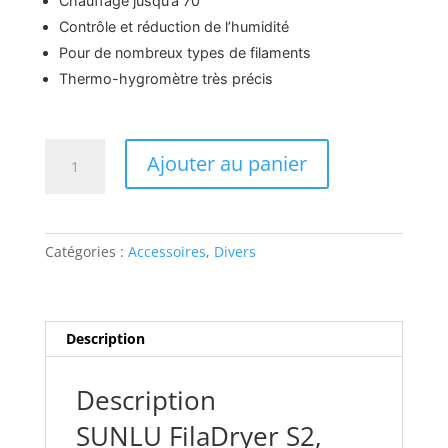
Chauffage jusqu’à 70°
Contrôle et réduction de l’humidité
Pour de nombreux types de filaments
Thermo-hygromètre très précis
quantité
Ajouter au panier
de
Sécheur
de
filaments
Catégories :
Accessoires
,
Divers
SUNLU
S2
Description
Description
SUNLU FilaDryer S2,