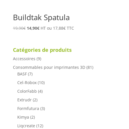
Buildtak Spatula
Le
Le
19,90
€
14,90
€
HT ou
17,88
€
TTC
prix
prix
initial
actuel
était :
est :
Catégories de produits
19,90€.
14,90€.
Accessoires
(9)
Consommables pour imprimantes 3D
(81)
BASF
(7)
Cel-Robox
(10)
ColorFabb
(4)
Extrudr
(2)
Formfutura
(3)
Kimya
(2)
Liqcreate
(12)